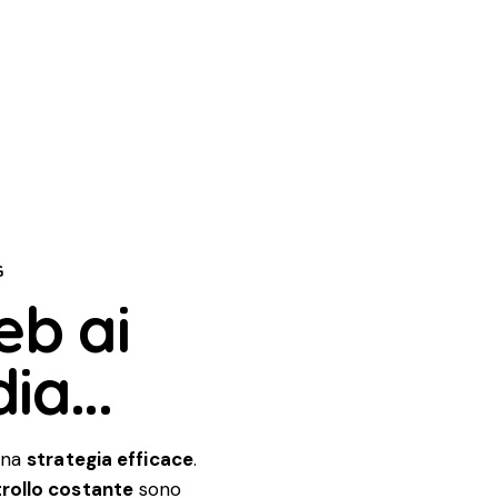
G
eb ai
ia...
 una
strategia efficace
.
rollo costante
sono