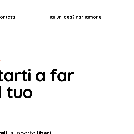
ontatti
Hai un'idea? Parliamone!
..
arti a far
l tuo
ali,
supporto
liberi