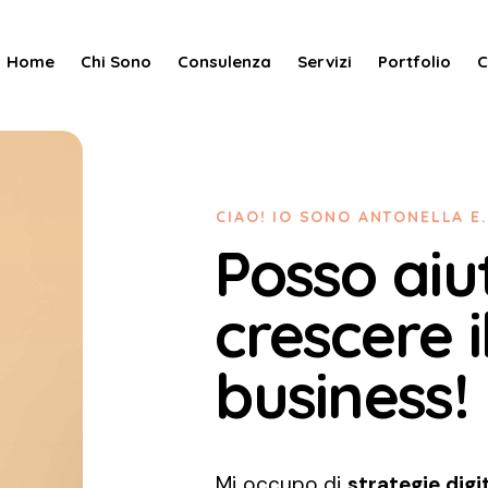
Home
Chi Sono
Consulenza
Servizi
Portfolio
C
CIAO! IO SONO ANTONELLA E.
Posso aiut
crescere i
business!
Mi occupo di
strategie digit