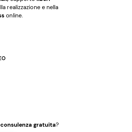
la realizzazione e nella
ss
online.
EO
a
consulenza gratuita
?