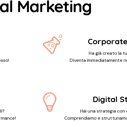
tal Marketing
Corporate
Ha già creato la t
esso!
Diventa immediatamente rico
Digital 
li?
Hai una strategia con o
ormance!
Comprendiamo e strutturiamo 