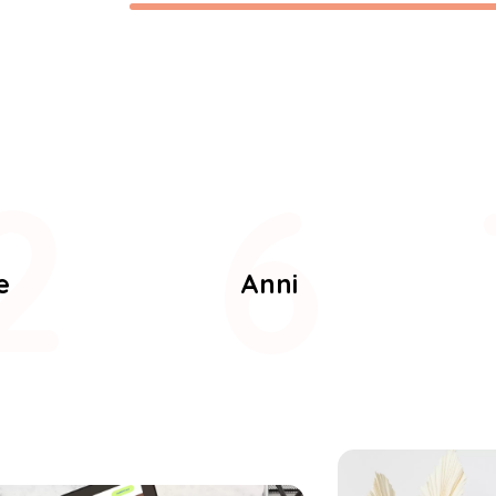
5
7
e
Anni