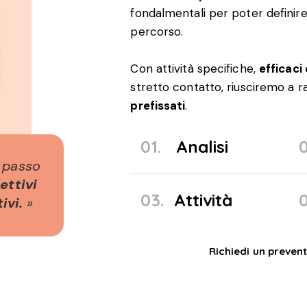
fondalmentali per poter definire,
percorso.
Con attività specifiche,
efficaci 
stretto contatto, riusciremo a r
prefissati
.
01.
Analisi
0
 passo
iettivi
03.
Attività
0
ivi.
»
Richiedi un prevent